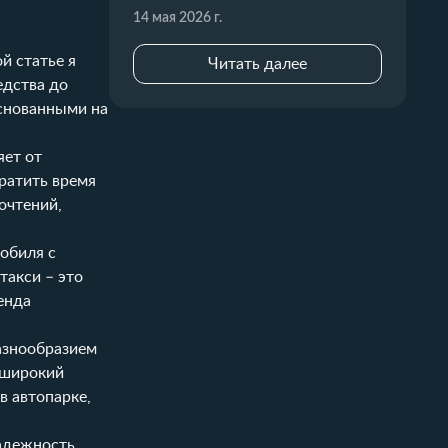
14 мая 2026 г.
й статье я
Читать далее
едства до
основанными на
яет от
ратить время
очтений,
обиля с
такси – это
енда
азнообразием
 широкий
в автопарке,
адежность.