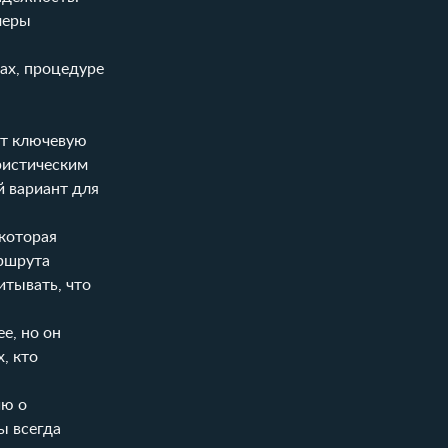
меры
ах, процедуре
ет ключевую
ристическим
й вариант для
 которая
аршрута
итывать, что
е, но он
, кто
ию о
ы всегда