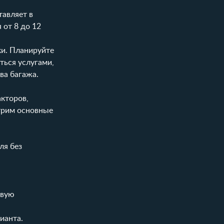
тавляет в
 от 8 до 12
ки. Планируйте
ться услугами,
ва багажа.
акторов,
отрим основные
ля без
овую
ианта.