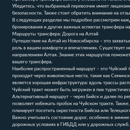
Убедитесь, что выбранный перевозчик имеет лицензи
безопасности. Также стоит обратить внимание на отз
В следующих разделах мы подробно рассмотрим кажды
бронирования и других важных аспектах трансфера на
Маршруты трансфера: Дорога на Алтай
Путешествие на Алтай из Новосибирска – это захват
роль в вашем комфорте и впечатлениях. Существует 
направлениям Алтая. Знание этих маршрутов поможет
вашего трансфера.
Наиболее распространенный маршрут – это Чуйский тр
проходит через живописные места, такие как Семинс
является хорошая инфраструктура: вдоль трассы расп
Чуйский тракт может быть загружен в пик туристическ
Альтернативный маршрут – через Бийск и далее по ре
позволяет избежать пробок на Чуйском тракте. Также
планирует посетить окрестности Бийска или Телецкого
Важно учитывать состояние дорог, особенно в зимне
дорожных условиях в ГИБДД или у дорожных служб. 