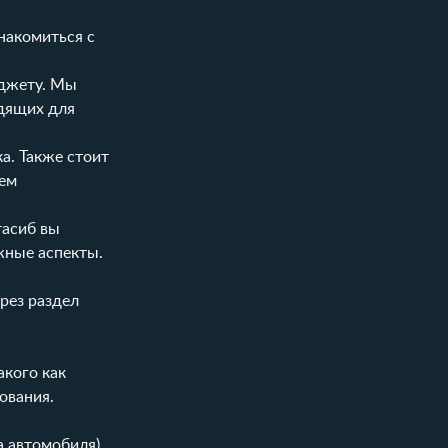
накомиться с
джету. Мы
одящих для
а. Также стоит
чем
тасиб
вы
жные аспекты.
рез раздел
акого как
ования.
 автомобиля).