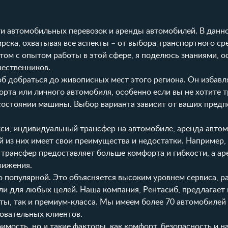
сти автомобильных перевозок и аренды автомобилей. В данно
рска, охватывая все аспекты – от выбора транспортного ср
том с опытом работы в этой сфере, я поделюсь знаниями, 
ественников.
б добраться до живописных мест этого региона. Он избавл
та или личного автомобиля, особенно если вы не хотите т
состоянии машины. Выбор варианта зависит от ваших предп
кси, индивидуальный трансфер на автомобиле, аренда автом
 из них имеет свои преимущества и недостатки. Например, 
трансфер предоставляет больше комфорта и гибкости, а ар
вижения.
о популярной. Это объясняется высоким уровнем сервиса, р
ли для любых целей. Наша компания,
Рентасиб
, предлагает
ы, так и премиум-класса. Мы имеем более 70 автомобилей 
овательных клиентов.
имость, но и такие факторы, как комфорт, безопасность и н