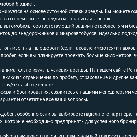
 любой бюджет.
ормируется на основе суточной ставки аренды. Вы можете оз
 на нашем сайте, перейдя на страницу
автопарк
.
ь автомобиль, соответствующий вашим потребностям и бю
антов до внедорожников и микроавтобусов, идеально подх
топливо, платные дороги (если таковые имеются) и парковк
пробег, если вы планируете проехать больше километров, 
 внимательно изучать условия аренды. На нашем сайте
Рен
включая ограничения по пробегу, страхование и другие ва
https://rentasib.ru/require
.
фера и бронирования, свяжитесь с нашими менеджерами че
ариант и ответят на все ваши вопросы.
удобен, особенно если вы выбираете надежного партнера, т
гах, которые необходимо предпринять для успешного бронир
нсфера вам нужен (такси, индивидуальный трансфер, аренда