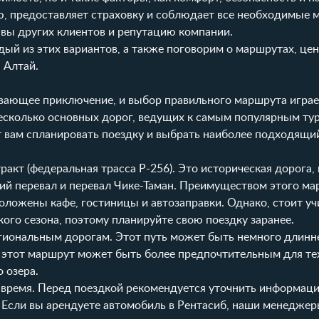
ю, предоставляет страховку и соблюдает все необходимые 
ывы других клиентов и репутацию компании.
й из этих вариантов, а также поговорим о маршрутах, цен
 Алтай.
ывающее приключение, и выбор правильного маршрута игра
несколько основных дорог, ведущих к самым популярным ту
 вам спланировать поездку и выбрать наиболее подходящи
акт (федеральная трасса Р-256). Это историческая дорога,
кий перевал и перевал Чике-Таман. Преимуществом этого м
оложены кафе, гостиницы и автозаправки. Однако, стоит уч
ого сезона, поэтому планируйте свою поездку заранее.
гиональным дорогам. Этот путь может быть немного длинне
, этот маршрут может быть более предпочтительным для тех
 озера.
е время. Перед поездкой рекомендуется уточнить информац
Если вы арендуете автомобиль в
Рентасиб
, наши менеджер