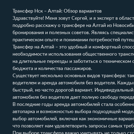
Трансфер Нск – Алтай: Обзор вариантов
Здравствуйте! Меня зовут Сергей, и я эксперт в обла
подробно расскажу о трансфере на Алтай из Новосиби
бронирования и полезных советов. Являясь специалис
практическом опыте и понимании потребностей путеш
Трансфер на Алтай – это удобный и комфортный спосо
необходимости использования общественного транспор
на длительные переезды и заботиться о техническом 
бюджета и количества пассажиров.
Существует несколько основных видов трансфера: та
водителем и аренда автомобиля без водителя. Каждый
быстрый, но часто дорогой вариант. Индивидуальный 
автомобиля без водителя дает полную свободу перед
В последние годы аренда автомобилей стала особенн
автопарка и возможностью выбора подходящей моде
выбор автомобилей, включая как экономичные вариант
что позволяет нам удовлетворить запросы самых треб
При выборе трансфера важно учитывать не только сто