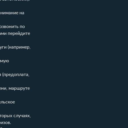
внимание на
озвонить по
рами перейдите
уги (например,
имую
 (предоплата,
ени, маршруте
ельское
торых случаях,
изов.