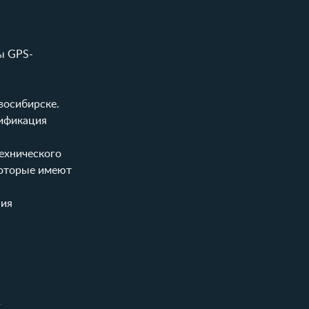
ы GPS-
восибирске.
лификация
ехнического
которые имеют
ния
в