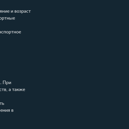
яние и возраст
портные
нспортное
. При
тв, а также
ть
ения в