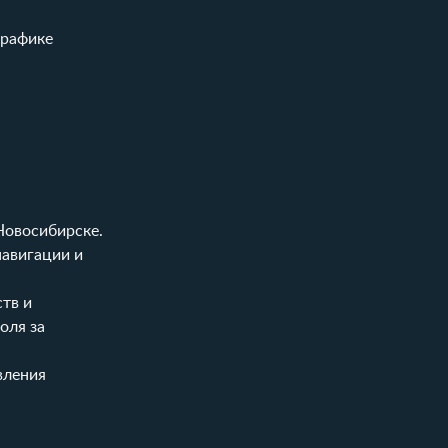
графике
Новосибирске.
навигации и
тв и
оля за
вления