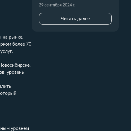
29 сентября 2024 г.
Читать далее
 на рынке,
арком более 70
услуг.
Новосибирске.
ов, уровень
елить
который
нным уровнем