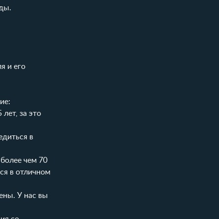
ды.
я и его
ие:
лет, за это
бедиться в
 из более чем 70
ся в отличном
 цены. У нас вы