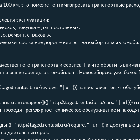
а 100 км, это поможет оптимизировать транспортные расхо
словия эксплуатации:
возок, покупка – для постоянных.
о, ремонт, страховку.
возки, состояние дорог – влияют на выбор типа автомобил
чественного транспорта и сервиса. На что обратить вниман
 на рынке аренды автомобилей в Новосибирске уже более 5 
//staged.rentasib.ru/reviews
. " | url }}) наших клиентов, чтобы у
енным автопарком]({{ "
http://staged.rentasib.ru/cars
. " | url }})
 проходят регулярное техническое обслуживание и находят
ы]({{ "
http://staged.rentasib.ru/require
. " | url }}) и доступные
 на длительный срок.