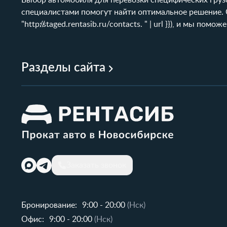
Выбор автомобиля для перевозки специфических грузо
специалистами помогут найти оптимальное решение. 
"
http://staged.rentasib.ru/contacts
. " | url }}), и мы п
Разделы сайта
Заказать звонок
Бронирование:
9:00 - 20:00
(Нск)
Офис:
9:00 - 20:00
(Нск)