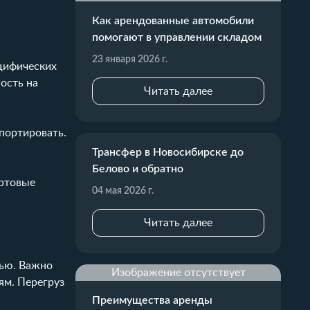
Как арендованные автомобили
помогают в управлении складом
23 января 2026 г.
ецифических
ность на
Читать далее
портировать.
Трансфер в Новосибирске до
Белово и обратно
ортовые
04 мая 2026 г.
Читать далее
тью. Важно
Изображение отсутствует
ям. Перегруз
Преимущества аренды