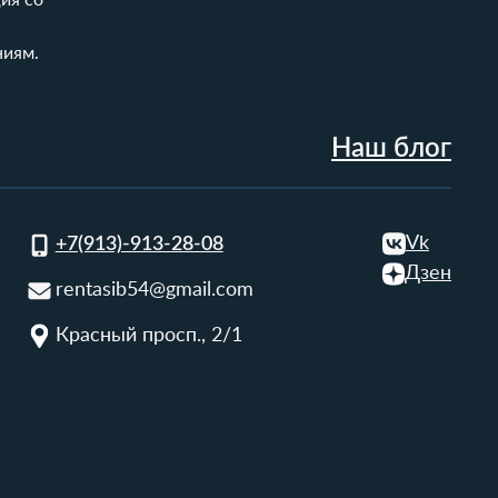
ия со
ниям.
Наш блог
Vk
+7(913)-913-28-08
Дзен
rentasib54@gmail.com
Красный просп., 2/1