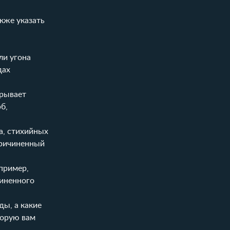
кже указать
ли угона
дах
крывает
б,
а, стихийных
причиненный
пример,
чиненного
ды, а какие
торую вам