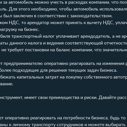
 за автомобиль можно учесть в расходах компании, что по
ыль. Для этого необходимо, чтобы автомобиль использовалс
 был заключен в соответствии с законодательством.
иком НДС, то арендатор может принять к вычету НДС, упла
агрузку на бизнес.
обиля транспортный налог уплачивает арендодатель, а не ар
ты данного налога и ведения соответствующей отчетности
 не требует постановки на баланс компании, что значитель
ет предпринимателю оперативно реагировать на изменения
более подходящее для решения текущих задач бизнеса.
збежать капитальных затрат на покупку собственного автотр
вание.
инструмент, имеет свои преимущества и риски. Давайте рас
т оперативно реагировать на потребности бизнеса, будь то
язаны к личному транспорту сотрудников и можете выбирать