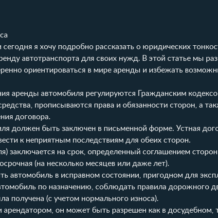
са
 сегодня я хочу подробно рассказать о юридических тонкост
енду автотранспорта для своих нужд. В этой статье мы ра
еренно ориентироваться в мире аренды и избежать возможн
ния аренды автомобиля регулируются Гражданским кодексо
редства, прописываются права и обязанности сторон, а та
ния договора.
ля должен быть заключен в письменной форме. Устная дого
ести к неприятным последствиям для обеих сторон.
еля) заключается на срок, определенный соглашением сторо
госрочная (на несколько месяцев или даже лет).
ть автомобиль в исправном состоянии, пригодном для эксп
 автомобиль по назначению, соблюдать правила дорожного д
ла получена (с учетом нормального износа).
 арендатором, он может быть разрешен как в досудебном, т