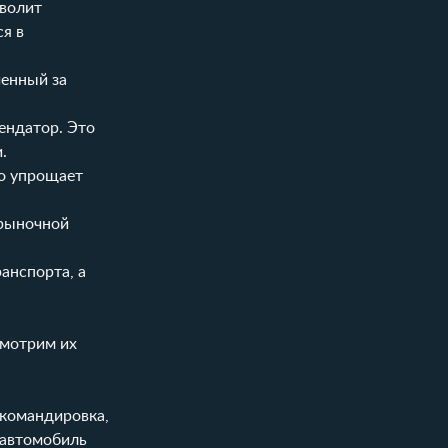
зволит
я в
ченный за
ендатор. Это
.
но упрощает
 рыночной
анспорта, а
смотрим их
 командировка,
 автомобиль