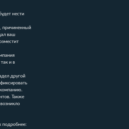
будет нести
б, причиненный
дал ваш
возместит
омпания
так и в
адел другой
афиксировать
 компанию.
нтов. Также
 возникло
х подробнее: