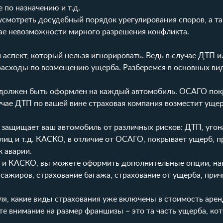
е по назначению и т.д.
усмотреть досудебный порядок урегулирования споров, а та
учае невозможности мирного разрешения конфликта.
аспект, который нельзя игнорировать. Ведь в случае ДТП и
расходы по возмещению ущерба. Разберемся в основных ви
й должен быть оформлен на каждый автомобиль. ОСАГО по
лучае ДТП по вашей вине страховая компания возместит ущер
 защищает ваш автомобиль от различных рисков: ДТП, угон
лиц и т.д. КАСКО, в отличие от ОСАГО, покрывает ущерб, 
к аварии.
и КАСКО, вы можете оформить дополнительные опции, на
ссажиров, страхование багажа, страхование от ущерба, при
я, какие виды страхования уже включены в стоимость арен
е внимание на размер франшизы – это та часть ущерба, ко