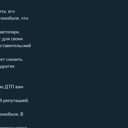
та, его
томобиля, что
автопарк,
 для своих
дставительский
ет снизить
 других
ае ДТП вам
 репутацией,
омобиля. В