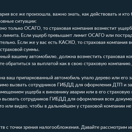
ария все же произошла, важно знать, как действовать и кто 
новные ситуации:
млено только ОСАГО, то страховая компания возместит ущер
ого лимита. Если ущерб превышает лимит ОСАГО или постра
тельно. Если же у вас есть КАСКО, то страховая компания 
 страховой суммы.
ненный вашему автомобилю, должна возместить страховая к
те обратиться за выплатой как в свою страховую компанию, 
 на ваш припаркованный автомобиль упало дерево или его з
одимо вызвать сотрудников ГИБДД для оформления ДТП и з
змещением ущерба к виновнику аварии или в его страховую
о вызвать сотрудников ГИБДД для оформления всех докуме
о или видео, чтобы в дальнейшем у страховой компании не
тв с точки зрения налогообложения. Давайте рассмотрим и