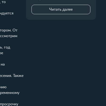
, то
Читать далее
ндуется
тором. От
рассмотрим
ь, год
ре
 на
есения. Также
ению
евременному
 просрочку