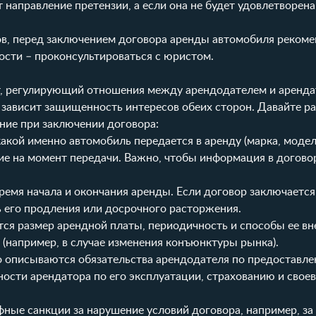
направление претензии, а если она не будет удовлетворена
ов, перед заключением договора аренды автомобиля рекоме
мости – проконсультироваться с юристом.
т, регулирующий отношения между арендодателем и аренда
н, зависит защищенность интересов обеих сторон. Давайте 
ние при заключении договора:
какой именно автомобиль передается в аренду (марка, модел
ние на момент передачи. Важно, чтобы информация в догово
ремя начала и окончания аренды. Если договор заключается
 его продления или досрочного расторжения.
ется размер арендной платы, периодичность и способы ее вн
(например, в случае изменения конъюнктуры рынка).
но описываются обязательства арендодателя по предоставл
ности арендатора по его эксплуатации, страхованию и сво
ные санкции за нарушение условий договора, например, за