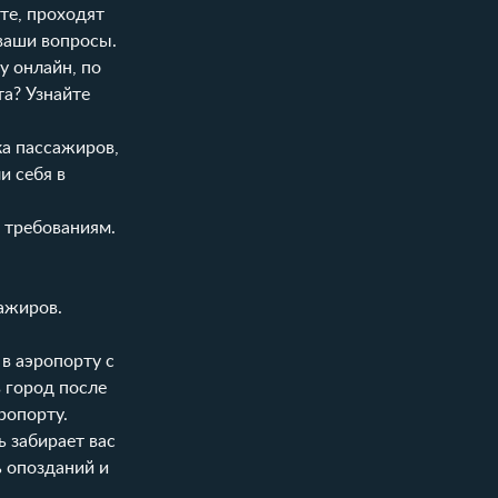
е, проходят
 ваши вопросы.
у онлайн, по
а? Узнайте
ка пассажиров,
и себя в
 требованиям.
ажиров.
в аэропорту с
в город после
ропорту.
 забирает вас
ь опозданий и