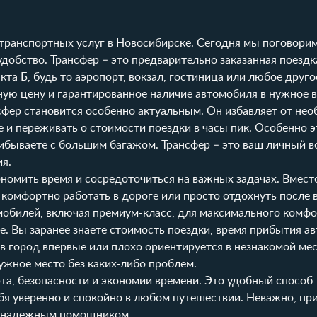
е транспортных услуг в Новосибирске. Сегодня мы поговори
удобство. Трансфер – это предварительно заказанная поездк
та Б, будь то аэропорт, вокзал, гостиница или любое друго
ную цену и гарантированное наличие автомобиля в нужное в
нсфер становится особенно актуальным. Он избавляет от не
 и переживать о стоимости поездки в часы пик. Особенно э
рибываете с большим багажом. Трансфер – это ваш личный в
ия.
омить время и сосредоточиться на важных задачах. Вместо
комфортно работать в дороге или просто отдохнуть после в
мобилей, включая премиум-класс, для максимального комфо
е. Вы заранее знаете стоимость поездки, время прибытия а
 в город впервые или плохо ориентируется в незнакомой ме
нужное место без каких-либо проблем.
та, безопасности и экономии времени. Это удобный способ
бя уверенно и спокойно в любом путешествии. Неважно, при
им надежным помощником.