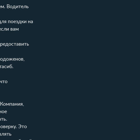
ем. Водитель
для поездки на
если вам
предоставить
лодоженов,
тасиб.
что
 Компания,
ное
ть.
оверку. Это
влять