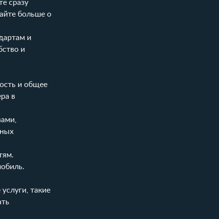
те сразу
найте больше о
дартам и
бство и
ность и общее
ра в
вами,
чных
тям.
мобиль.
услуги, такие
ать