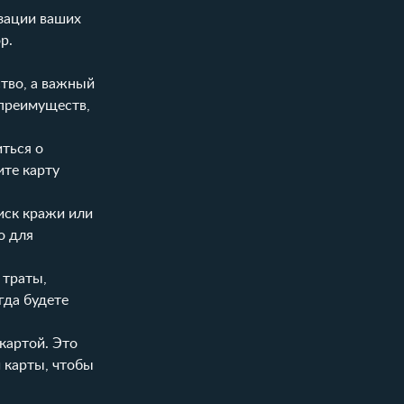
изации ваших
р.
тво, а важный
 преимуществ,
иться о
ите карту
иск кражи или
о для
 траты,
гда будете
картой. Это
 карты, чтобы