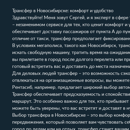
Трансфер в Новосибирске: комфорт и удобство
Здравствуйте! Меня зовут Сергей, и я эксперт в сфер
– незаменимом сервисе для тех, кто ценит комфорт и 
обеспечивает доставку пассажиров от пункта А до пунк
отличие от такси, трансфер предполагает фиксирован
В условиях мегаполиса, такого как Новосибирск, тра
искать свободную машину, тратить время на ожидание
вы прилетаете в город после долгого перелета или п
готовый встретить вас и доставить до места назначен
Для деловых людей трансфер – это возможность сэкон
отвлекаться на организационные вопросы, вы можете 
Рентасиб, например, предлагает широкий выбор авто
Трансфер обеспечивает предсказуемость и спокойстви
маршрут. Это особенно важно для тех, кто прибывает
можете быть уверены, что вас встретят и доставят в 
Выбор трансфера в Новосибирске – это выбор комфор
передвижения, который позволяет вам чувствовать се
город по делам или на отдых, трансфер станет ваш