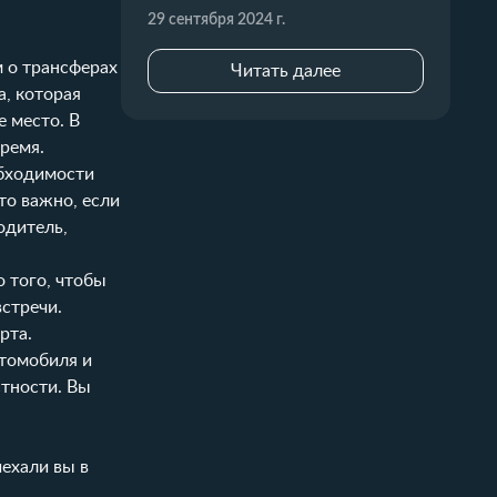
29 сентября 2024 г.
м о трансферах
Читать далее
а, которая
е место. В
ремя.
обходимости
то важно, если
одитель,
 того, чтобы
стречи.
рта.
втомобиля и
стности. Вы
ехали вы в