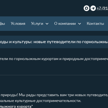
+7-(91
ифы
Условия
Услуги
О компании
Контакты
оды и культуры: новые путеводители по горнолыжн
дители по горнолыжным курортам и природным достоприме
 природы! Мы рады представить вам три новых путеводите
кальные культурные достопримечательности.
олыжного курорта”