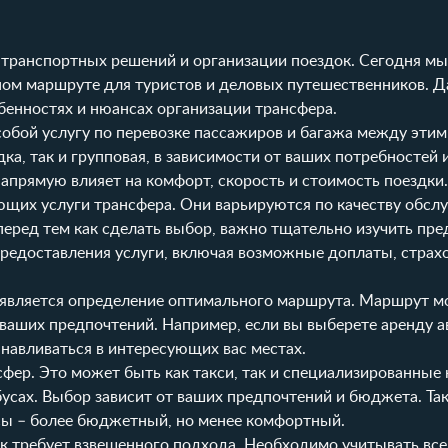
ти транспортных решений и организации поездок. Сегодня м
ном маршруте для туристов и деловых путешественников. Д
бенностях и нюансах организации трансфера.
собой услугу по перевозке пассажиров и багажа между эти
ка, так и групповая, в зависимости от ваших потребностей
апрямую влияет на комфорт, скорость и стоимость поездки.
щих услуги трансфера. Они варьируются по качеству обслу
перед тем как сделать выбор, важно тщательно изучить пр
предоставления услуги, включая возможные доплаты, страхо
 является определение оптимального маршрута. Маршрут м
 ваших предпочтений. Например, если вы выберете аренду а
навливаться в интересующих вас местах.
ер. Это может быть как такси, так и специализированные 
сах. Выбор зависит от ваших предпочтений и бюджета. Так
сы – более бюджетный, но менее комфортный.
к требует взвешенного подхода. Необходимо учитывать все