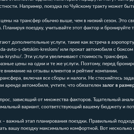
стности. Например, поездка по Чуйскому тракту может быт
 цены на трансфер обычно выше, чем в низкий сезон. Это св
Планируя поездку, учитывайте этот фактор и бронируйте 
ают дополнительные услуги, такие как встреча в аэропорту
renda-avto-s-detskim-kreslom/
или прокат автомобиля с боксом
na-kryshu/
. Эти услуги увеличивают стоимость трансфера.
зные цены на одни и те же услуги. Поэтому, перед бронир
е внимание на отзывы клиентов и рейтинг компании.
рансфера, включая все сборы и налоги. Не стесняйтесь зад
и аренде автомобиля, учтите, что обязателен
залог в разме
опрос, зависящий от множества факторов. Тщательный анал
тимальный вариант, соответствующий вашему бюджету и по
 – важный этап планирования поездки. Правильный подход
ть вашу поездку максимально комфортной. Вот несколько 