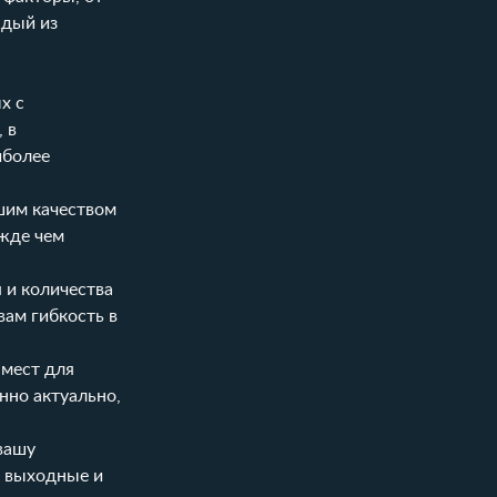
ждый из
х с
 в
иболее
шим качеством
ежде чем
 и количества
вам гибкость в
 мест для
нно актуально,
вашу
в выходные и