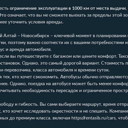
честь
ограничение эксплуатации в 1000 км от места выдачи
,
о означает, что вы не сможете выехать за пределы этой зо
анее уточнить условия аренды.
 Алтай – Новосибирск – ключевой момент в планировании 
ки, поэтому важно соотнести их с вашими потребностями 
ус и аренда автомобиля.
сли вы путешествуете с багажом или цените комфорт. Такс
 остановок. Однако, это самый дорогой вариант. Стоимость
и-перевозчика, класса автомобиля и времени суток.
тех, кто хочет сэкономить. Автобусы обычно отправляютс
анее. Однако, поездка на автобусе может быть менее комфо
 учитывать необходимость пересадок и ограниченное простр
ободу и гибкость. Вы сами выбираете маршрут, время отпр
, кто хочет исследовать окрестности и не спешить. Компан
чных до премиум-класса, включая
https://rentasib.ru/cars
, что