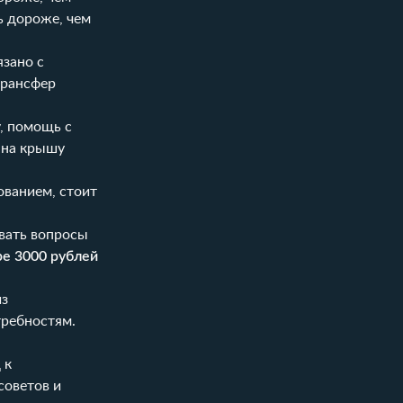
ь дороже, чем
язано с
трансфер
, помощь с
 на крышу
ованием, стоит
авать вопросы
ре 3000 рублей
из
требностям.
 к
советов и