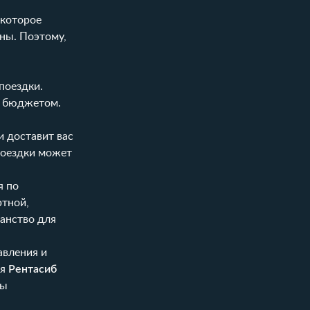
 которое
ны. Поэтому,
поездки.
и бюджетом.
и доставит вас
 поездки может
я по
ртной,
анство для
авления и
ия
Рентасиб
бы