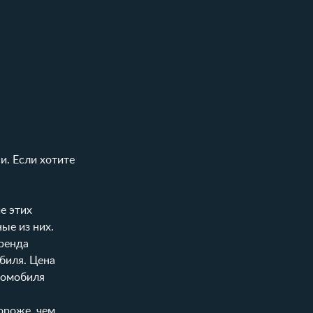
и. Если хотите
е этих
ые из них.
аренда
биля. Цена
втомобиля
ороже, чем