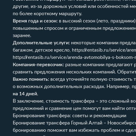
другие, из-за дорожных условий или особенностей ме
по более короткому маршруту.
Время года и сезон:
в высокий сезон (лето, праздники)
повышенным спросом и ограниченным предложением. 
заранее.
Дополнительные услуги:
некоторые компании предлаг
багажом, детское кресло,
https://rentasib.ru/service/a
https://rentasib.ru/service/arenda-avtomobilya-s-boksom-
Компания-перевозчик:
разные компании предлагают ра
сравнить предложения нескольких компаний. Обратит
Важно помнить:
всегда уточняйте полную стоимость т
о возможных дополнительных расходах. Например, пр
на 14 дней
.
В заключение, стоимость трансфера – это сложный в
предложений и сравнение цен помогут вам найти оп
Бронирование трансфера: советы и рекомендации
Бронирование трансфера Горный Алтай – Новосибирск
бронированию поможет вам избежать проблем и сдела