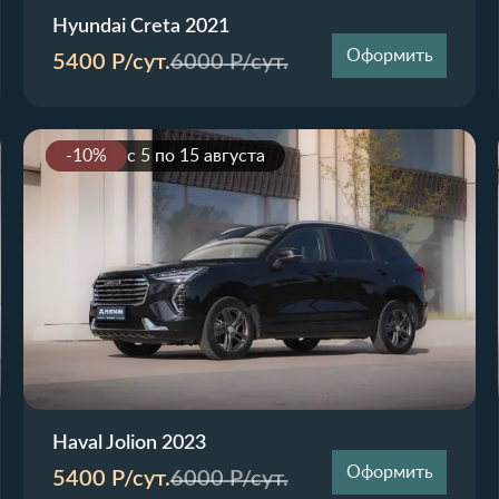
Hyundai Creta 2021
Оформить
5400
Р/сут.
6000
Р/сут.
-10%
с 5 по 15 августа
Haval Jolion 2023
Оформить
5400
Р/сут.
6000
Р/сут.