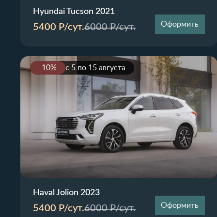
Hyundai Tucson 2021
Оформить
5400
Р/сут.
6000
Р/сут.
-10%
с 5 по 15 августа
Haval Jolion 2023
Оформить
5400
Р/сут.
6000
Р/сут.