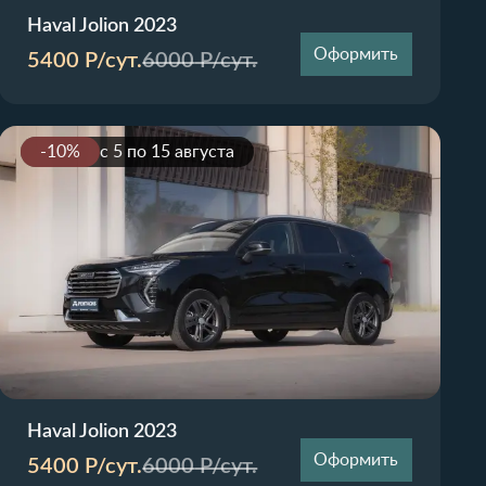
Haval Jolion 2023
Оформить
5400
Р/сут.
6000
Р/сут.
-10%
с 5 по 15 августа
Haval Jolion 2023
Оформить
5400
Р/сут.
6000
Р/сут.