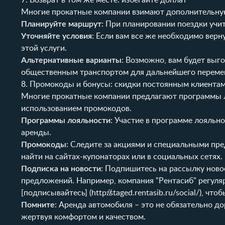
7. Возврат в том же месте: избегайте доплат
Многие прокатные компании взимают дополнительную 
Планируйте маршрут
: При планировании поездки учи
Уточняйте условия
: Если вам все же необходимо верн
этой услуги.
Альтернативные варианты
: Возможно, вам будет выг
общественным транспортом для дальнейшего переме
8. Промокоды и бонусы: скидки постоянным клиента
Многие прокатные компании предлагают программы ло
использованием промокодов.
Программы лояльности
: Участие в программе лояльн
аренды.
Промокоды
: Следите за акциями и специальными п
найти на сайтах-купонаторах или в социальных сетях.
Подписка на новости
: Подпишитесь на рассылку ново
предложений. Например, компания "Рентасиб" регуляр
[подписывайтесь] (
http://staged.rentasib.ru/social/
), что
Помните
: Аренда автомобиля – это не обязательно до
жертвуя комфортом и качеством.