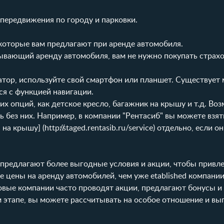
передвижения по городу и парковки.
которые вам предлагают при аренде автомобиля.
крывающий аренду автомобиля, вам не нужно покупать страхо
гатор, используйте свой смартфон или планшет. Существует
я с функцией навигации.
их опций, как детское кресло, багажник на крышу и т.д. Воз
ь без них. Например, в компании "Рентасиб" вы можете взят
с на крышу] (
http://staged.rentasib.ru/service
) отдельно, если о
предлагают более выгодные условия и акции, чтобы привле
е цены на аренду автомобилей, чем уже etablished компании
новые компании часто проводят акции, предлагают бонусы и
м этапе, вы можете рассчитывать на особое отношение и в