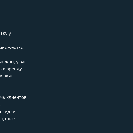
вку у
 множество
можно, у вас
ь в аренду
ни вам
чь клиентов.
.
 скидки.
ыгодные