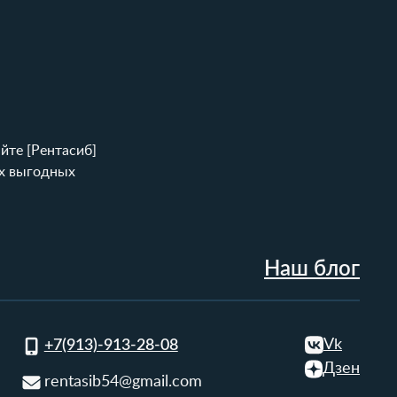
йте [Рентасиб]
ых выгодных
Наш блог
Vk
+7(913)-913-28-08
Дзен
rentasib54@gmail.com