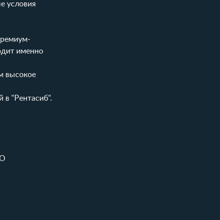
е условия
премиум-
одит именно
м высокое
 в "Рентасиб".
КО