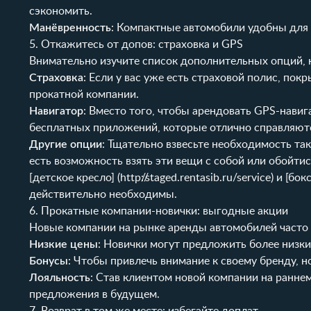
сэкономить.
Манёвренность
: Компактные автомобили удобны для 
5. Откажитесь от допов: страховка и GPS
Внимательно изучите список дополнительных опций, 
Страховка
: Если у вас уже есть страховой полис, по
прокатной компании.
Навигатор
: Вместо того, чтобы арендовать GPS-нави
бесплатных приложений, которые отлично справляютс
Другие опции
: Тщательно взвесьте необходимость так
есть возможность взять эти вещи с собой или обойтис
[детское кресло] (
http://staged.rentasib.ru/service
) и [бок
действительно необходимы.
6. Прокатные компании-новички: выгодные акции
Новые компании на рынке аренды автомобилей часто 
Низкие цены
: Новички могут предложить более низки
Бонусы
: Чтобы привлечь внимание к своему бренду, 
Лояльность
: Став клиентом новой компании на ранне
предложения в будущем.