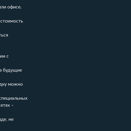
или офисе.
 стоимость
ться
ии с
на будущие
идку можно
 специальных
етях –
де, не