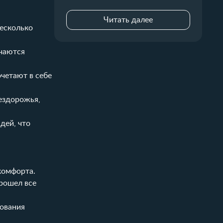
Читать далее
есколько
ичаются
очетают в себе
бездорожья,
дей, что
комфорта.
прошел все
зования