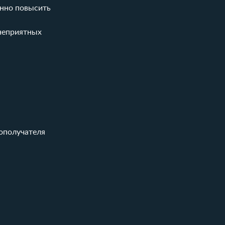
енно повысить
 неприятных
ополучателя
.