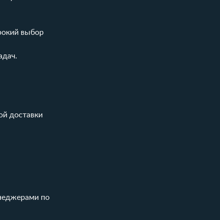
рокий выбор
адач.
.
гой доставки
енеджерами по