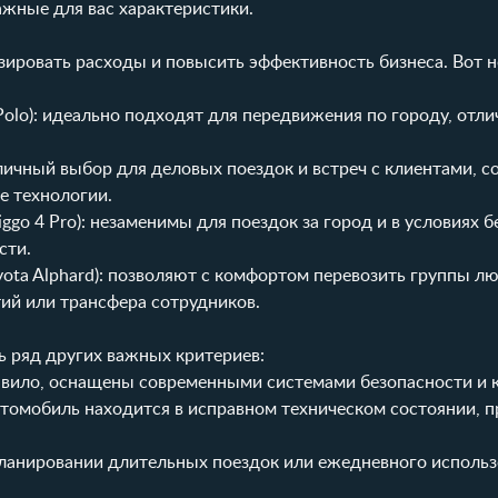
ажные для вас характеристики.
ировать расходы и повысить эффективность бизнеса. Вот н
 Polo): идеально подходят для передвижения по городу, отл
 отличный выбор для деловых поездок и встреч с клиентами, с
е технологии.
iggo 4 Pro): незаменимы для поездок за город и в условиях 
сти.
oyota Alphard): позволяют с комфортом перевозить группы лю
ий или трансфера сотрудников.
ь ряд других важных критериев:
авило, оснащены современными системами безопасности и 
втомобиль находится в исправном техническом состоянии, 
ланировании длительных поездок или ежедневного исполь