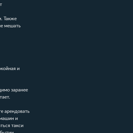
т
и. Также
не мешать
окойная и
димо заранее
тает.
те арендовать
 машин и
аться такси
ибытии.