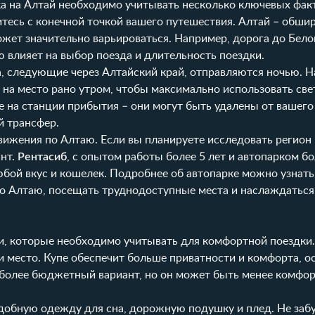
а на Алтай необходимо учитывать несколько ключевых фак
есь с конечной точкой вашего путешествия. Алтай – обшир
ожет значительно варьироваться. Например, дорога до Бело
ю влияет на выбор поезда и длительность поездки.
да, следующие через Алтайский край, отправляются ночью. 
на место рано утром, чтобы максимально использовать све
е на станции прибытия – они могут быть удалены от вашего
й трансфер.
вижения по Алтаю. Если вы планируете исследовать регион
ант.
Рентасиб
, с опытом работы более 5 лет и автопарком бо
бой вкус и кошелек. Подробнее об автопарке можно узнать
по Алтаю, посещать труднодоступные места и наслаждаться
, которые необходимо учитывать для комфортной поездки.
и место. Купе обеспечит больше приватности и комфорта, о
– более бюджетный вариант, но он может быть менее комфо
 удобную одежду для сна, дорожную подушку и плед. Не заб