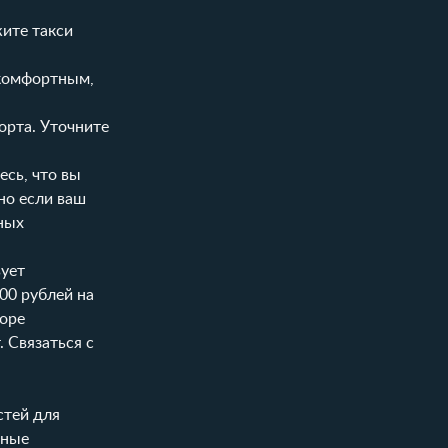
жите такси
 комфортным,
орта. Уточните
есь, что вы
нно если ваш
тных
ует
00 рублей на
боре
 Связаться с
стей для
ьные