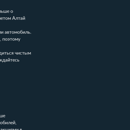
льше о
летом Алтай
ли автомобиль.
, поэтому
адиться чистым
аждайтесь
ше
обилей,
 акциями в