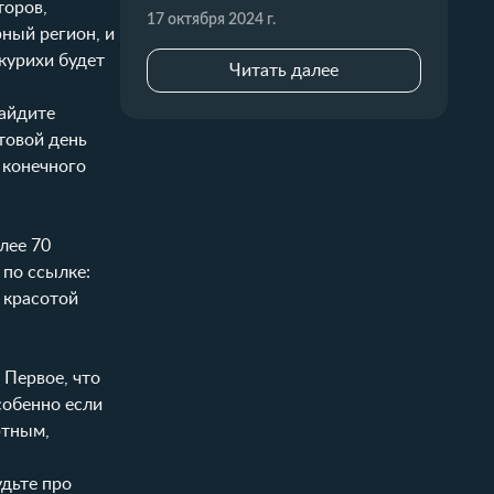
торов,
17 октября 2024 г.
ный регион, и
курихи будет
Читать далее
Найдите
товой день
 конечного
лее 70
 по ссылке:
 красотой
 Первое, что
собенно если
ртным,
удьте про