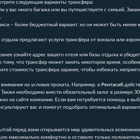
мотрите следующие варианты трансфера:
и у вас много багажа или вы путешествуете с семьей. Зака
.
кси – более бюджетный вариант, но он может быть менее
 отдыха предлагают услуги трансфера от вокзала или аэроп
анее узнайте адрес вашего отеля или базы отдыха и убедит
 к тому, что трансфер может занять некоторое время, особе
чните стоимость трансфера заранее, чтобы избежать неприя
 внимание на условия проката. Например, в
Рентасиб
действ
. Также необходимо внести обязательный залог в размере 30
жно на сайте компании. Если вам потребуется помощь в вы
сультируют вас и помогут подобрать оптимальный вариант.
Алтай перед вами открывается мир удивительных возможно
шло максимально комфортно и оставило только положител