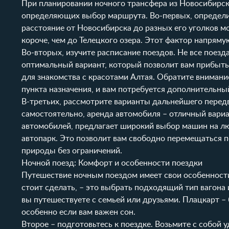
При планировании ночного трансфера из Новосибирск
определяющих выбор маршрута. Во-первых, определит
расстояние от Новосибирска до разных его уголков м
короче, чем до Телецкого озера. Этот фактор напряму
Во-вторых, изучите расписание поездов. Не все поез
оптимальный вариант, который позволит вам прибыть 
для знакомства с красотами Алтая. Обратите внимани
пункта назначения, и вам потребуется дополнительны
В-третьих, рассмотрите варианты дальнейшего перед
самостоятельно, аренда автомобиля – отличный вари
автомобилей, предлагает широкий выбор машин на лю
автопарк
. Это позволит вам свободно перемещаться 
природы без ограничений.
Ночной поезд: Комфорт и особенности поездки
Путешествие ночным поездом имеет свои особенности
стоит сделать, – это выбрать подходящий тип вагона 
вы путешествуете с семьей или друзьями. Плацкарт 
особенно если вам важен сон.
Второе – подготовьтесь к поездке. Возьмите с собой