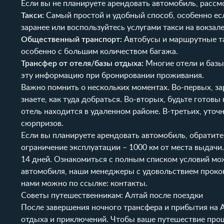
Если вы не планируете арендовать автомобиль, расс
Такси:
Самый простой и удобный способ, особенно есл
заранее или воспользуйтесь услугами такси на вокзале
Общественный транспорт:
Автобусы и маршрутные та
особенно с большим количеством багажа.
Трансфер от отеля/базы отдыха:
Многие отели и базы
эту информацию при бронировании проживания.
Важно помнить о нескольких моментах. Во-первых, зар
знаете, как туда добраться. Во-вторых, будьте готовы
отель находится в удаленном районе. В-третьих, уто
сюрпризов.
Если вы планируете арендовать автомобиль, обратите
ограничение эксплуатации – 1000 км от места выдачи
14 дней. Ознакомиться с полным списком условий мо
автомобиля, наши менеджеры с удовольствием прокон
нами можно по ссылке:
контакты
.
Советы путешественникам: Алтай после поездки
После завершения ночного трансфера и прибытия на 
отдыха и приключений. Чтобы ваше путешествие про