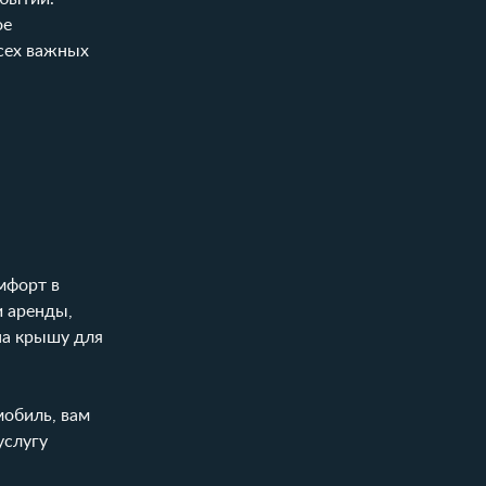
ое
всех важных
мфорт в
и аренды,
на крышу для
мобиль, вам
услугу