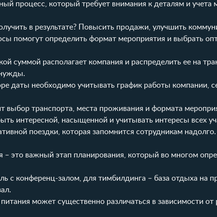
ный процесс, который требует внимания к деталям и учета
получить в результате? Повысить продажи, улучшить комму
осы помогут определить формат мероприятия и выбрать оп
акой суммой располагает компания и распределить ее на тр
 нужды.
оре даты необходимо учитывать график работы компании, се
сит выбор транспорта, места проживания и формата меропри
ыть интересной, насыщенной и учитывать интересы всех уч
ативной поездки, которая запомнится сотрудникам надолго.
 – это важный этап планирования, который во многом опре
ль с конференц-залом, для тимбилдинга – база отдыха на пр
ал.
питания может существенно различаться в зависимости от 