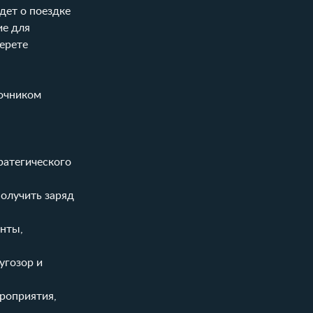
дет о поездке
ие для
ерете
точником
ратегического
получить заряд
анты,
угозор и
роприятия,