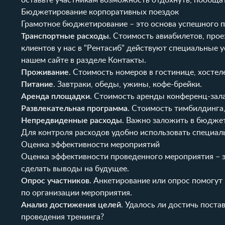
оставьте участникам возможность отдохнуть, пообща
Бюджетирование корпоративных поездок
Грамотное бюджетирование – это основа успешного 
Транспортные расходы
. Стоимость авиабилетов, про
клиентов у нас в "Рентасиб" действуют специальные 
нашем сайте в разделе
Контакты
.
Проживание
. Стоимость номеров в гостинице, хостеле
Питание
. Завтраки, обеды, ужины, кофе-брейки.
Аренда площадки
. Стоимость аренды конференц-зала,
Развлекательная программа
. Стоимость тимбилдинга,
Непредвиденные расходы
. Важно заложить в бюджет
Для контроля расходов удобно использовать специал
Оценка эффективности мероприятий
Оценка эффективности проведенного мероприятия – э
сделать выводы на будущее.
Опрос участников
. Анкетирование или опрос помогут
по организации мероприятия.
Анализ достижения целей
. Удалось ли достичь пост
проведения тренинга?