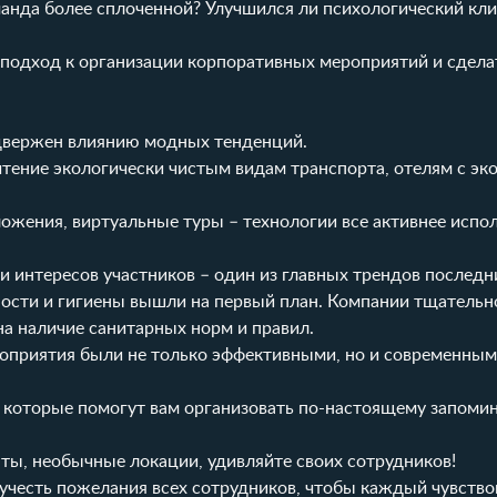
манда более сплоченной? Улучшился ли психологический кли
подход к организации корпоративных мероприятий и сдела
одвержен влиянию модных тенденций.
тение экологически чистым видам транспорта, отелям с эко
ожения, виртуальные туры – технологии все активнее испо
и интересов участников – один из главных трендов последни
ности и гигиены вышли на первый план. Компании тщатель
а наличие санитарных норм и правил.
оприятия были не только эффективными, но и современным
, которые помогут вам организовать по-настоящему запом
ты, необычные локации, удивляйте своих сотрудников!
 учесть пожелания всех сотрудников, чтобы каждый чувство