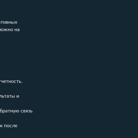
.
ративных
можно на
четность.
льтаты и
обратную связь
ж после