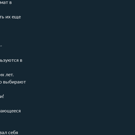
мат в
ть их еще
-
льзуются в
х лет.
но выбирают
и!
инающееся
вал себя