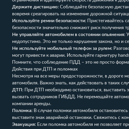
ограничения и адаптируйте скорость движения к дор
Держите дистанцию:
Соблюдайте безопасную дистан
вовремя среагировать на изменение дорожной ситуац
Используйте ремни безопасности:
Пристегивайтесь са
безопасности значительно снижают риск получения тр
Не управляйте автомобилем в состоянии опьянения:
У
недопустимо. Это не только нарушение закона, но и 
Не используйте мобильный телефон за рулем:
Разгово
могут привести к аварии. Используйте гарнитуру hands
Помните, что соблюдение ПДД – это не просто форма
Действия при ДТП и поломках
Несмотря на все меры предосторожности, в дороге м
автомобиля. Важно знать, как действовать в таких сл
ДТП:
При ДТП необходимо остановиться, выставить з
вызвать сотрудников ГИБДД. Не перемещайте автомоб
компании аренды.
Поломка:
В случае поломки автомобиля остановитесь 
выставите знак аварийной остановки. Свяжитесь с ко
Эвакуация:
Если поломка автомобиля не позволяет п