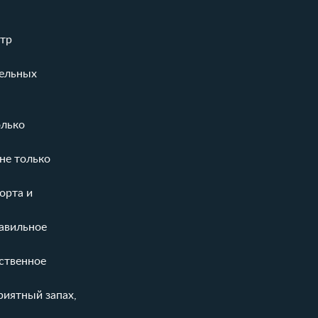
отр
тельных
олько
не только
орта и
равильное
ственное
риятный запах,