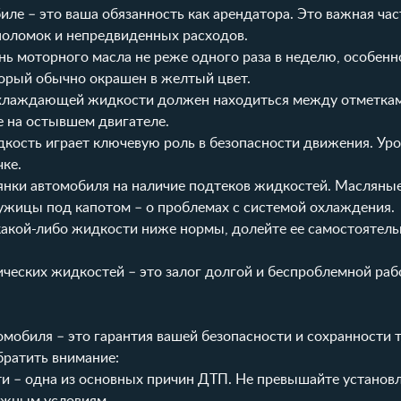
иле – это ваша обязанность как арендатора. Это важная час
поломок и непредвиденных расходов.
ь моторного масла не реже одного раза в неделю, особенн
торый обычно окрашен в желтый цвет.
хлаждающей жидкости должен находиться между отметкам
е на остывшем двигателе.
кость играет ключевую роль в безопасности движения. Ур
ке.
янки автомобиля на наличие подтеков жидкостей. Масляные
лужицы под капотом – о проблемах с системой охлаждения.
какой-либо жидкости ниже нормы, долейте ее самостоятель
ических жидкостей – это залог долгой и беспроблемной ра
мобиля – это гарантия вашей безопасности и сохранности 
братить внимание:
 – одна из основных причин ДТП. Не превышайте установ