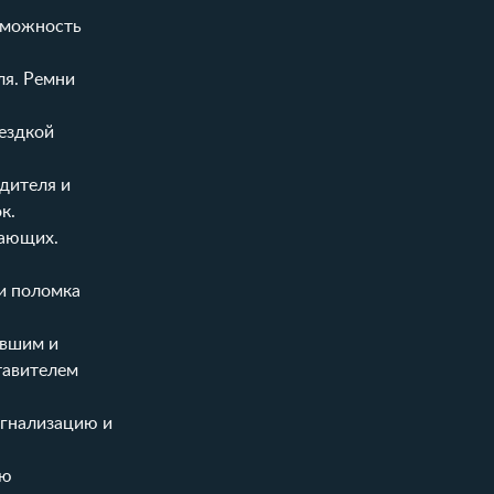
зможность
ля. Ремни
ездкой
дителя и
к.
жающих.
и поломка
авшим и
тавителем
игнализацию и
ию