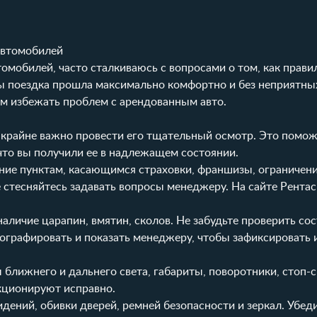
автомобилей
омобилей, часто сталкиваюсь с вопросами о том, как прави
бы поездка прошла максимально комфортно и без неприятны
ам избежать проблем с арендованным авто.
, крайне важно провести его тщательный осмотр. Это помо
что вы получили ее в надлежащем состоянии.
ие пунктам, касающимся страховки, франшизы, ограничени
е стесняйтесь задавать вопросы менеджеру. На сайте
Рентас
аличие царапин, вмятин, сколов. Не забудьте проверить со
графировать и показать менеджеру, чтобы зафиксировать и
ближнего и дальнего света, габариты, поворотники, стоп-
нкционируют исправно.
дений, обивки дверей, ремней безопасности и зеркал. Убеди