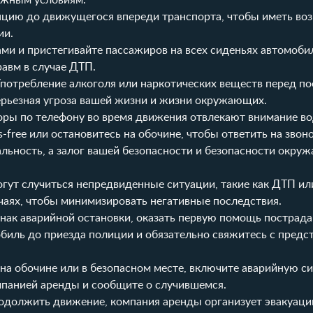
ожным условиям.
цию до движущегося впереди транспорта, чтобы иметь во
ии.
ми и пристегивайте пассажиров на всех сиденьях автомоби
авм в случае ДТП.
потребление алкоголя или наркотических веществ перед по
серьезная угроза вашей жизни и жизни окружающих.
ры по телефону во время движения отвлекают внимание во
-free или остановитесь на обочине, чтобы ответить на звоно
льность, а залог вашей безопасности и безопасности окру
огут случиться непредвиденные ситуации, такие как ДТП ил
учаях, чтобы минимизировать негативные последствия.
нак аварийной остановки, оказать первую помощь пострад
иль до приезда полиции и обязательно свяжитесь с предс
на обочине или в безопасном месте, включите аварийную с
мпанией аренды и сообщите о случившемся.
родолжить движение, компания аренды организует эвакуац