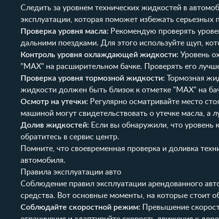
Следить за уровнем технических жидкостей в автомоб
эксплуатации, которая поможет избежать серьезных 
Проверка уровня масла:
Рекомендую проверять уровен
дальними поездками. Для этого используйте щуп, ко
Контроль уровня охлаждающей жидкости:
Уровень о
"MAX" на расширительном бачке. Проверять его лучш
Проверка уровня тормозной жидкости:
Тормозная жид
жидкости должен быть близок к отметке "MAX" на бач
Осмотр на утечки:
Регулярно осматривайте место сто
машиной могут свидетельствовать о утечке масла, а 
Долив жидкостей:
Если вы обнаружили, что уровень 
обратитесь в сервис центр.
Помните, что своевременная проверка и доливка техн
автомобиля.
Правила эксплуатации авто
Соблюдение правил эксплуатации арендованного авто
средства. Вот основные моменты, на которые стоит о
Соблюдайте скоростной режим:
Превышение скорости