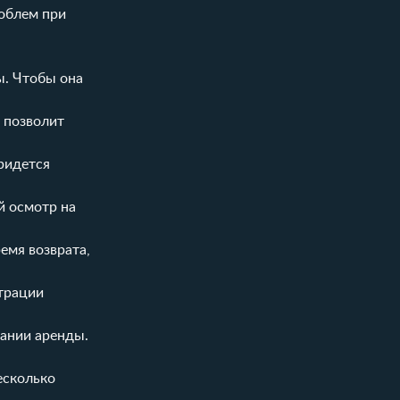
роблем при
ы. Чтобы она
 позволит
придется
й осмотр на
емя возврата,
трации
пании аренды.
есколько