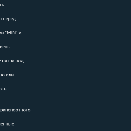
ть
о перед
и "MIN" и
овень
 пятна под
но или
боты
транспортного
ленные