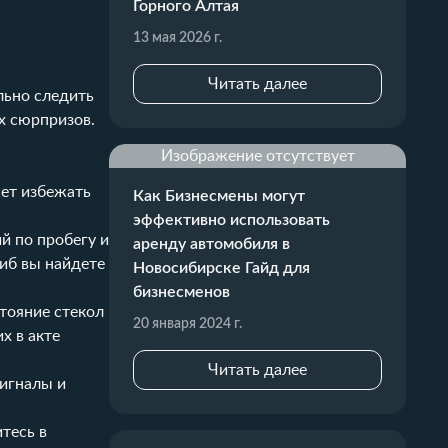
Горного Алтая
13 мая 2026 г.
Читать далее
льно следить
х сюрпризов.
Изображение отсутствует
жет избежать
Как Бизнесмены могут
эффективно использовать
й по пробегу и
аренду автомобиля в
иб
вы найдете
Новосибирске Гайд для
бизнесменов
стояние стекол
20 января 2024 г.
х в акте
Читать далее
сигналы и
тесь в