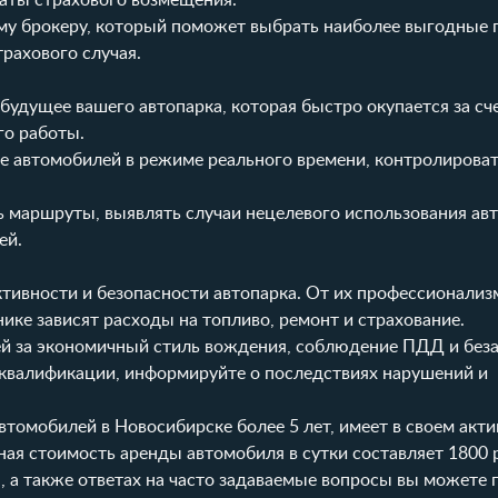
латы страхового возмещения.
му брокеру, который поможет выбрать наиболее выгодные
трахового случая.
будущее вашего автопарка, которая быстро окупается за сч
го работы.
 автомобилей в режиме реального времени, контролироват
 маршруты, выявлять случаи нецелевого использования ав
ей.
тивности и безопасности автопарка. От их профессионализ
ке зависят расходы на топливо, ремонт и страхование.
й за экономичный стиль вождения, соблюдение ПДД и без
квалификации, информируйте о последствиях нарушений и
томобилей в Новосибирске более 5 лет, имеет в своем акти
ая стоимость аренды автомобиля в сутки составляет 1800 
 а также ответах на часто задаваемые вопросы вы можете 