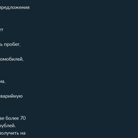
 предложения
ет
ь пробег,
томобилей,
ма,
аварийную
ве более 70
рублей.
получить на