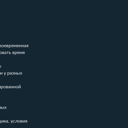
Своевременная
овать время
о
и у разных
ированной
ных
ика, условия