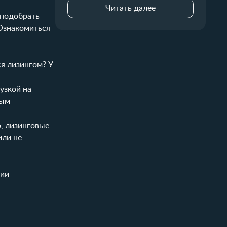
Читать далее
 подобрать
 Ознакомиться
я лизингом? У
узкой на
ным
о, лизинговые
или не
ции