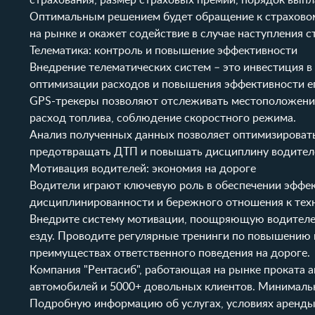
страхования, размер страховых премий, порядок вып
Оптимальным решением будет обращение к страхово
на рынке и окажет содействие в случае наступления с
Телематика: контроль и повышение эффективности
Внедрение телематических систем – это инвестиция в 
оптимизации расходов и повышения эффективности е
GPS-трекеры позволяют отслеживать местоположение
расход топлива, соблюдение скоростного режима.
Анализ полученных данных позволяет оптимизировать
предотвращать ДТП и повышать дисциплину водител
Мотивация водителей: экономия на дороге
Водители играют ключевую роль в обеспечении эффек
дисциплинированности и бережного отношения к техни
Внедрите систему мотивации, поощряющую водителе
езду. Проводите регулярные тренинги по повышению 
преимуществах ответственного поведения на дороге.
Компания "Рентасиб", работающая на рынке проката ав
автомобилей и 5000+ довольных клиентов. Минимальн
Подробную информацию об услугах, условиях аренды,