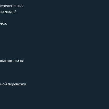
 передвижных
ше людей.
еса.
е выгодным по
чной перевозки