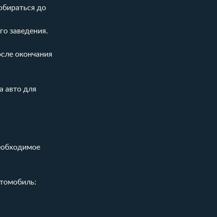
обираться до
го заведения.
осле окончания
а авто для
необходимое
втомобиль: