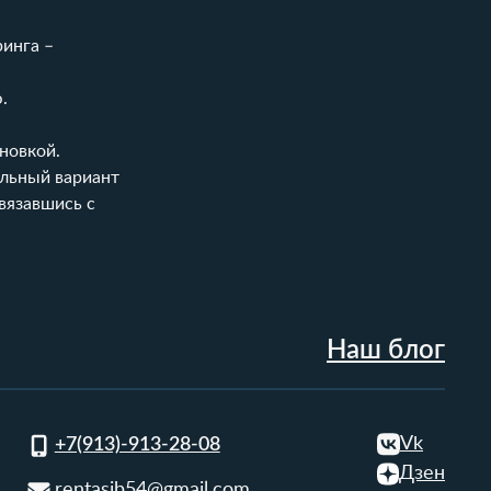
инга –
.
новкой.
альный вариант
вязавшись с
Наш блог
Vk
+7(913)-913-28-08
Дзен
rentasib54@gmail.com