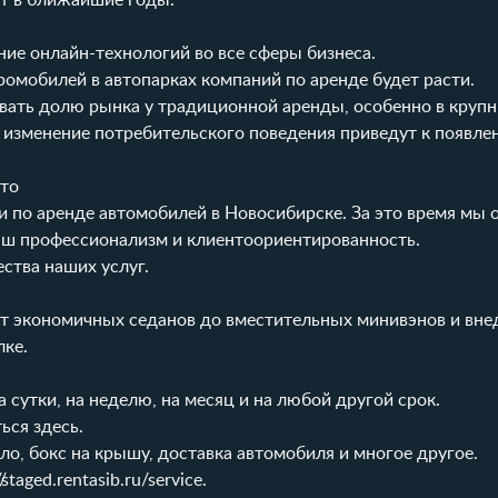
т в ближайшие годы.
ние онлайн-технологий во все сферы бизнеса.
тромобилей в автопарках компаний по аренде будет расти.
вать долю рынка у традиционной аренды, особенно в крупн
и изменение потребительского поведения приведут к появл
вто
ги по аренде автомобилей в Новосибирске. За это время мы
аш профессионализм и клиентоориентированность.
ства наших услуг.
от экономичных седанов до вместительных минивэнов и вн
лке
.
а сутки, на неделю, на месяц и на любой другой срок.
ться
здесь
.
сло, бокс на крышу, доставка автомобиля и многое другое.
//staged.rentasib.ru/service
.