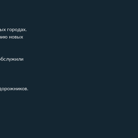
ых городах.
ению новых
 обслужили
едорожников.