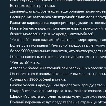
Рынок аренды автомобилей ожидает динамичный рос
Вот некоторые прогнозы:
Дальнейшая цифровизация
: еще большее проникнове
Расширение автопарка электромобилями
: доля элек
Развитие каршеринга
: каршеринг продолжит отвоевы
Новые бизнес-модели
: появление новых технологий 
бизнес-моделей на рынке аренды автомобилей.
"Рентасиб" – ваш надежный партнер в мире аренды а
Более 5 лет компания "Рентасиб" предоставляет услу
более 5000 довольных клиентов, что подтверждает н
Отзывы наших клиентов
– лучшее доказательство каче
"Рентасиб"
– это:
Автопарк более 70 автомобилей
различных классов: 
Ознакомиться с нашим автопарком вы можете по
ссы
Аренда от 1800 рублей в сутки
.
Гибкие условия аренды
: мы предлагаем аренду авто н
Подробнее с условиями проката вы можете ознакоми
Широкий спектр дополнительных услуг
: детское кре
Полный перечень услуг представлен на странице
http: