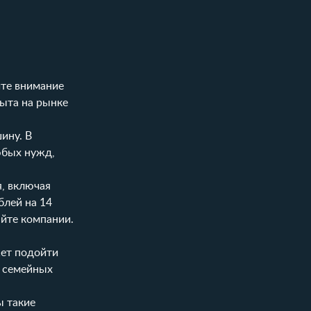
ите внимание
пыта на рынке
ину. В
юбых нужд,
я, включая
блей на 14
йте компании.
жет подойти
 семейных
ы такие