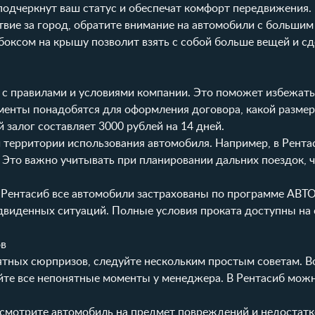
 подчеркнут ваш статус и обеспечат комфорт передвижения.
твие за город, обратите внимание на автомобили с больши
боксом на крышу
позволит взять с собой больше вещей и сд
 с правилами и условиями компании. Это поможет избежат
менты понадобятся для оформления договора, какой размер
 залог составляет 3000 рублей на 14 дней.
и территории использования автомобиля. Например, в Рента
. Это важно учитывать при планировании дальних поездок, 
 В Рентасиб все автомобили застрахованы по программе АВ
едвиденных ситуаций. Полные
условия проката
доступны на 
ов
ятных сюрпризов, следуйте нескольким простым советам. В
йте все непонятные моменты у менеджера. В Рентасиб можн
смотрите автомобиль на предмет повреждений и недостатко