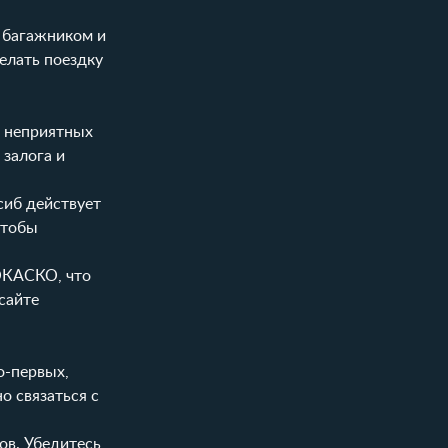
м багажником и
елать поездку
ь неприятных
 залога и
сиб действует
чтобы
ТОКАСКО, что
сайте
о-первых,
о связаться с
в. Убедитесь,