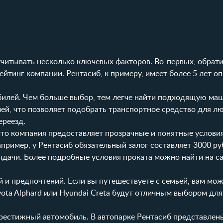
читывать несколько ключевых факторов. Во-первых, обрат
йтинг компании. Рентасиб, к примеру, имеет более 5 лет о
илей. Чем больше выбор, тем легче найти подходящую маш
ей, что позволяет подобрать транспортное средство для л
ереезд.
что компания предоставляет прозрачные и понятные услови
апример, у Рентасиб обязательный залог составляет 3000 ру
выдачи. Более подробные
условия проката
можно найти на са
 и предпочтений. Если вы путешествуете с семьей, вам мо
yota Alphard
или
Hyundai Creta
будут отличным выбором для
рестижный автомобиль. В автопарке Рентасиб представлен