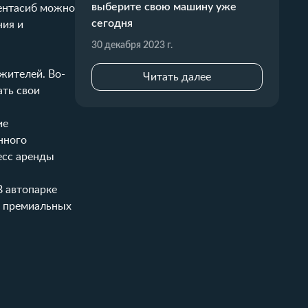
выберите свою машину уже
Рентасиб можно
сегодня
ния и
30 декабря 2023 г.
жителей. Во-
Читать далее
ать свои
ие
нного
цесс аренды
В автопарке
и премиальных