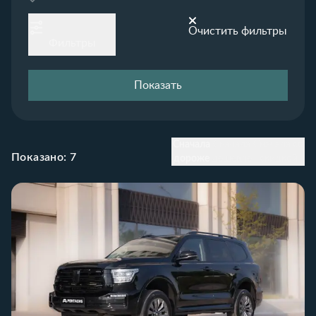
Очистить фильтры
Фильтры
Показать
Сначала
Сначала
Сначала со
Показано:
7
дороже
дешевле
скидкой