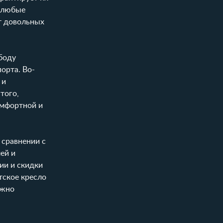
т любые
т довольных
боду
орта. Во-
 и
того,
омфортной и
 сравнении с
ей и
ии и скидки
тское кресло
ожно