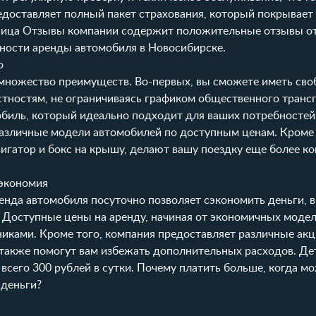
редоставляет полный пакет страхования, который покрывае
ница
Отзывы
компании содержит положительные отзывы о
сности аренды автомобиля в Новосибирске.
о
множество преимуществ. Во-первых, вы сможете иметь сво
стностям, не ограничиваясь графиком общественного трансп
обиль, который идеально подходит для ваших потребностей
различные модели автомобилей по доступным ценам. Кроме 
авигатор и бокс на крышу, делают вашу поездку еще более к
 экономия
нда автомобиля посуточно позволяет сэкономить деньги, в
 Доступные цены на аренду, начиная от экономичных модел
ками. Кроме того, компания предоставляет различные акц
у также помогут вам избежать дополнительных расходов. Де
 всего 300 рублей в сутки. Почему платить больше, когда м
 деньги?